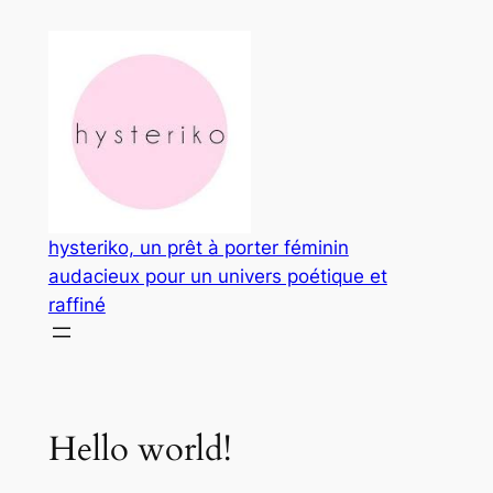
Aller
au
contenu
hysteriko, un prêt à porter féminin
audacieux pour un univers poétique et
raffiné
Hello world!