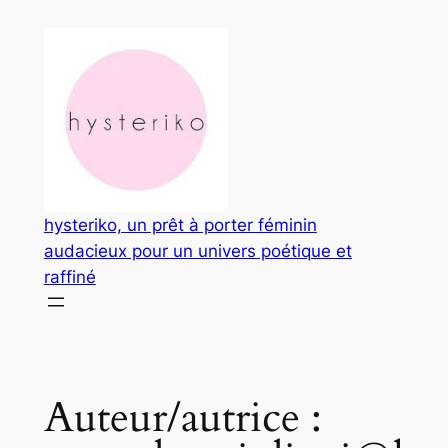
Aller
au
contenu
hysteriko, un prêt à porter féminin
audacieux pour un univers poétique et
raffiné
Auteur/autrice :